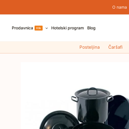
Pređi
O nama
na
sadržaj
Prodavnica
Hotelski program
Blog
Klik
Posteljina
Čaršafi