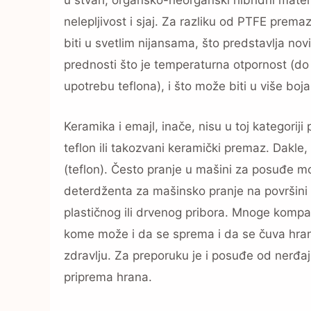
nelepljivost i sjaj. Za razliku od PTFE prem
biti u svetlim nijansama, što predstavlja no
prednosti što je temperaturna otpornost (d
upotrebu teflona), i što može biti u više boja
Keramika i emajl, inače, nisu u toj kategorij
teflon ili takozvani keramički premaz. Dakle
(teflon). Često pranje u mašini za posuđe m
deterdženta za mašinsko pranje na površini 
plastičnog ili drvenog pribora. Mnoge kompan
kome može i da se sprema i da se čuva hrana
zdravlju. Za preporuku je i posuđe od nerđaj
priprema hrana.