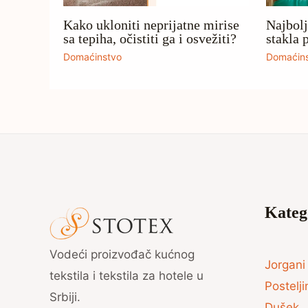
Kako ukloniti neprijatne mirise
Najbolj
sa tepiha, očistiti ga i osvežiti?
stakla 
Domaćinstvo
Domaćin
Kateg
Vodeći proizvođač kućnog
Jorgani 
tekstila i tekstila za hotele u
Postelji
Srbiji.
Dušek