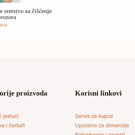
e sretstvo za čišćenje
prozora
stvo
orije proizvoda
Korisni linkovi
i jastuci
Servis za kupce
na i čaršafi
Uputstvo za dimenzije
Reklamacije i povrati