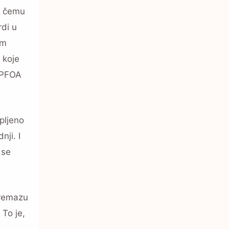
 U čemu
rdi u
em
e koje
 PFOA
pljeno
nji. I
 se
premazu
 To je,
,