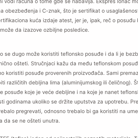
vini vodi računa o tome gde se nabavlja. Ekspres lonac m
ma obezbeđenja i C-znak, što je sertifikat o usaglašenos
ifikaciona kuća izdaje atest, jer je, ipak, reč o posuđu 
 može da izazove ozbiljne posledice.
 se dugo može koristiti teflonsko posuđe i da li je be
ično ošteti. Stručnjaci kažu da među teflonskom posu
važno koristiti posuđe proverenih proizvođača. Sami prem
ti različitih debljina lima (aluminijumskog ili čeličnog). Š
 je posuđe koje je veće debljine i na koje je nanet teflons
sti godinama ukoliko se držite uputstva za upotrebu. P
ebalo pregrevati, odnosno trebalo bi ga koristiti na um
a da se ne ošteti unutra.