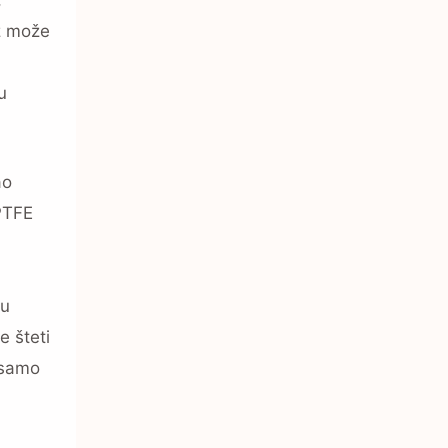
az može
a
u
ao
 PTFE
 u
e šteti
 samo