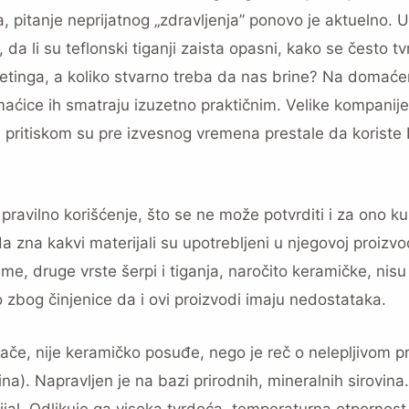
nja, pitanje neprijatnog „zdravljenja” ponovo je aktuelno.
 da li su teflonski tiganji zaista opasni, kako se često tv
ketinga, a koliko stvarno treba da nas brine? Na domać
 domaćice ih smatraju izuzetno praktičnim. Velike kompanij
pritiskom su pre izvesnog vremena prestale da koriste
ravilno korišćenje, što se ne može potvrditi i za ono ku
a zna kakvi materijali su upotrebljeni u njegovoj proizvod
, druge vrste šerpi i tiganja, naročito keramičke, nisu
o zbog činjenice da i ovi proizvodi imaju nedostataka.
ače, nije keramičko posuđe, nego je reč o nelepljivom 
na). Napravljen je na bazi prirodnih, mineralnih sirovina.
jal. Odlikuje ga visoka tvrdoća, temperaturna otpornost