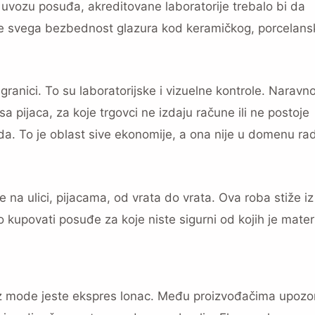
uvozu posuđa, akreditovane laboratorije trebalo bi da
pre svega bezbednost glazura kod keramičkog, porcelansk
granici. To su laboratorijske i vizuelne kontrole. Naravno
 pijaca, za koje trgovci ne izdaju račune ili ne postoje
arda. To je oblast sive ekonomije, a ona nije u domenu ra
e na ulici, pijacama, od vrata do vrata. Ova roba stiže iz
čno kupovati posuđe za koje niste sigurni od kojih je mater
 iz mode jeste ekspres lonac. Među proizvođačima upozo