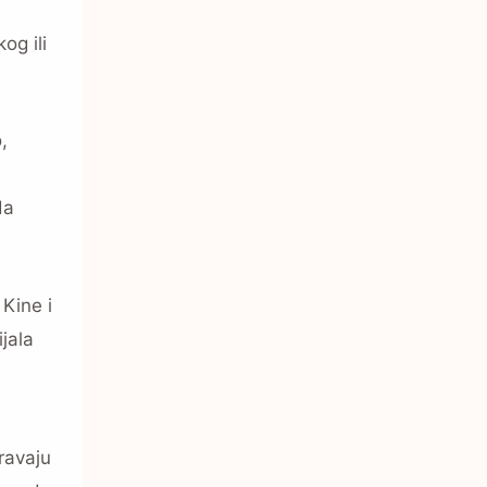
og ili
,
da
 Kine i
ijala
ravaju