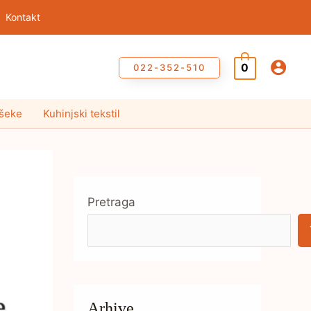
Kontakt
0
022-352-510
ušeke
Kuhinjski tekstil
Pretraga
Arhive