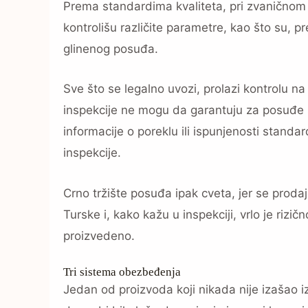
Prema standardima kvaliteta, pri zvaničnom 
kontrolišu različite parametre, kao što su, 
glinenog posuđa.
Sve što se legalno uvozi, prolazi kontrolu na 
inspekcije ne mogu da garantuju za posuđe sa
informacije o poreklu ili ispunjenosti stand
inspekcije.
Crno tržište posuđa ipak cveta, jer se prodaj
Turske i, kako kažu u inspekciji, vrlo je rizi
proizvedeno.
Tri sistema obezbeđenja
Jedan od proizvoda koji nikada nije izašao