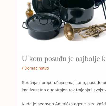
U kom posuđu je najbolje k
/
Domaćinstvo
Stručnjaci preporučuju emajlirano, posuđe od
ima izuzetno dugotrajan rok trajanja i svojs
Kada je nedavno Američka agencija za zaštit