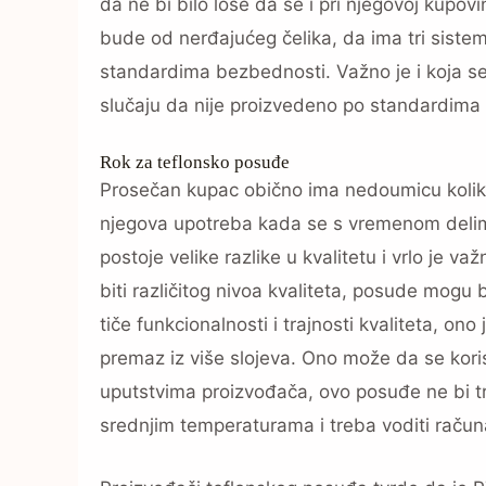
da ne bi bilo loše da se i pri njegovoj kupo
bude od nerđajućeg čelika, da ima tri siste
standardima bezbednosti. Važno je i koja sert
slučaju da nije proizvedeno po standardima
Rok za teflonsko posuđe
Prosečan kupac obično ima nedoumicu koliko
njegova upotreba kada se s vremenom delim
postoje velike razlike u kvalitetu i vrlo je 
biti različitog nivoa kvaliteta, posude mogu bi
tiče funkcionalnosti i trajnosti kvaliteta, ono
premaz iz više slojeva. Ono može da se kori
uputstvima proizvođača, ovo posuđe ne bi tr
srednjim temperaturama i treba voditi račun