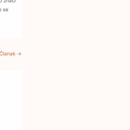
o znači
o se
 Članak
→