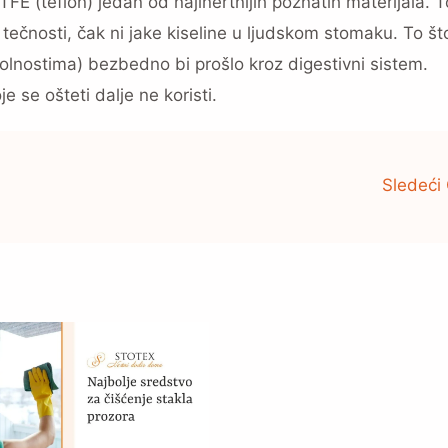
FE (teflon) jedan od najinertnijih poznatih materijala. T
tečnosti, čak ni jake kiseline u ljudskom stomaku. To št
lnostima) bezbedno bi prošlo kroz digestivni sistem.
 se ošteti dalje ne koristi.
Sledeći