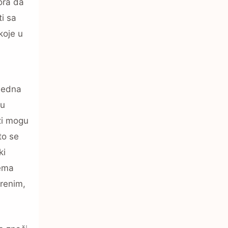
ora da
ti sa
koje u
zbedna
đu
azi mogu
to se
ki
rema
erenim,