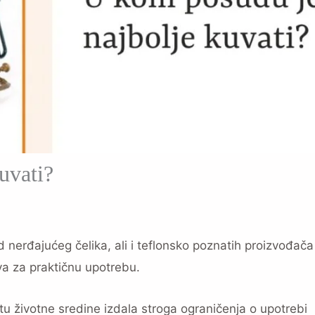
uvati?
 nerđajućeg čelika, ali i teflonsko poznatih proizvođača
tva za praktičnu upotrebu.
u životne sredine izdala stroga ograničenja o upotrebi