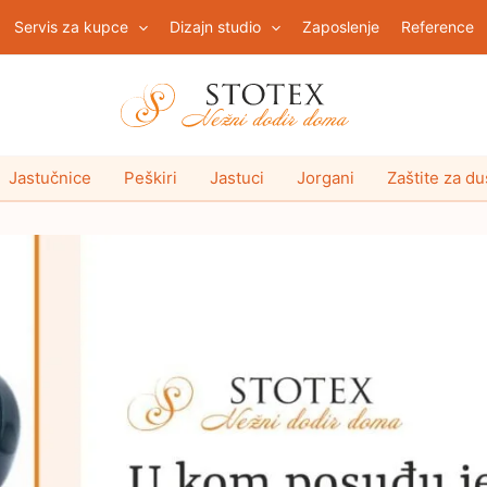
Servis za kupce
Dizajn studio
Zaposlenje
Reference
Jastučnice
Peškiri
Jastuci
Jorgani
Zaštite za d