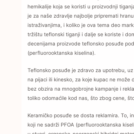
hemikalije koja se koristi u proizvodnji tiga
je za naše zdravlje najbolje pripremati hranu,
istraživanjima, i koliko je ova tema deo mar
tržištu teflonski tiganji i dalje se koriste i
decenijama proizvode teflonsko posuđe pod 
(perfluorooktanska kiselina)
.
Teflonsko posuđe je zdravo za upotrebu, uz p
na pijaci ili kinesko, za koje kupac ne može d
bez obzira na mnogobrojne kampanje i reklame
toliko odomaćile kod nas, što zbog cene, št
Keramičko posuđe se dosta reklamira. To, in
koji ne sadrži PFOA (perfluorooktanska kiseli
u stvari, organsko-neorganski hibridni materi