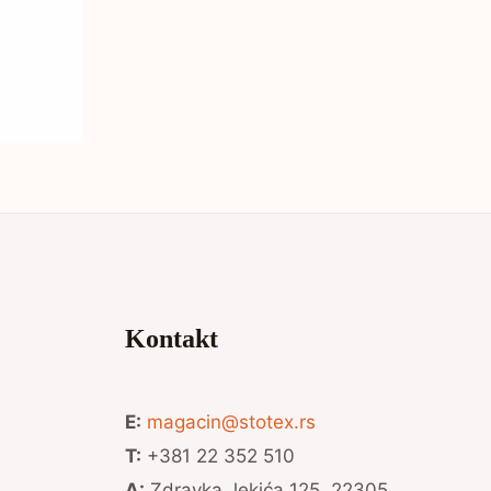
Kontakt
E:
magacin@stotex.rs
T:
+381 22 352 510
A:
Zdravka Jekića 125, 22305