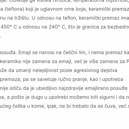
aza (teflona) koji je uglavnom crne boje, keramički prem
vinu na tržištu. U odnosu na teflon, keramički premaz im
o 450° C u odnosu na 240° C, što je granica za bezbedn
.
i posuđa. Emajl se nanosi na čelični lim, i nema premaz k
, keramika nije zamena za emajl, već je više zamena za
ože da umanji nelepljivost posle agresivnog dejstva
premaza, pa se savetuje ručno pranje, kao i upotreba
ije ističu da je ubedljivo najzdravije emajlirano posuđe
, a pošto je dugo u upotrebi možemo biti sigurni i da n
ućeg čelika u kome, ipak, ne bi trebalo da se čuva, već