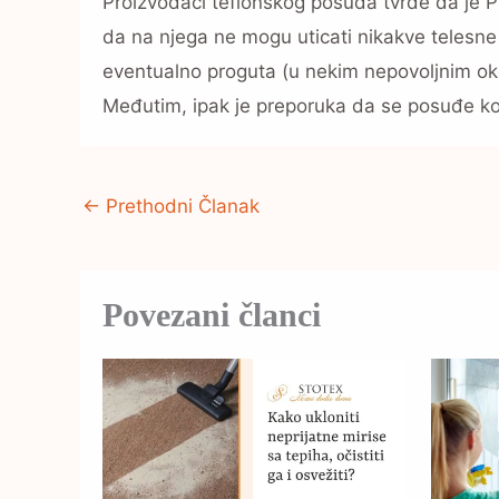
Proizvođači teflonskog posuđa tvrde da je PT
da na njega ne mogu uticati nikakve telesne 
eventualno proguta (u nekim nepovoljnim oko
Međutim, ipak je preporuka da se posuđe koje
←
Prethodni Članak
Povezani članci