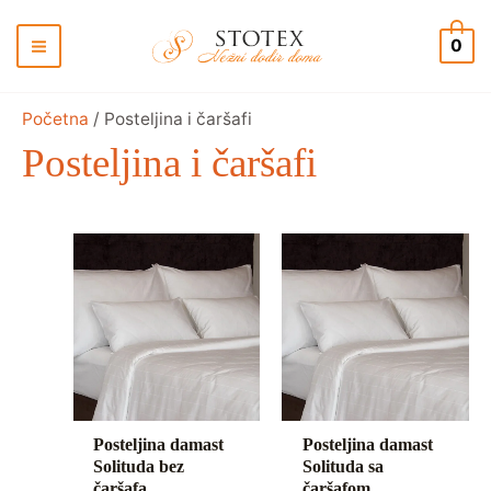
Pređi
na
0
sadržaj
Početna
/ Posteljina i čaršafi
Posteljina i čaršafi
Raspon
Raspon
cena:
cena:
od
od
5.543,00 RSD
8.264,00 
do
do
8.070,00 RSD
11.625,00 
Posteljina damast
Posteljina damast
Solituda bez
Solituda sa
čaršafa
čaršafom