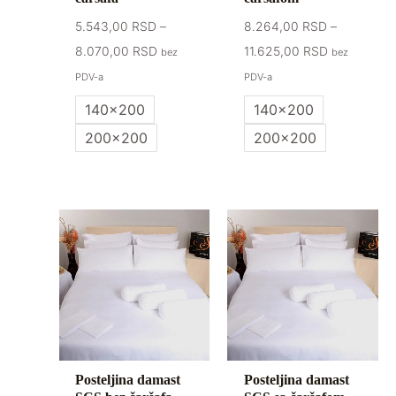
5.543,00
RSD
–
8.264,00
RSD
–
8.070,00
RSD
11.625,00
RSD
bez
bez
PDV-a
PDV-a
140x200
140x200
200x200
200x200
Raspon
Raspon
cena:
cena:
od
od
4.185,00 RSD
5.850,00 R
do
do
6.128,00 RSD
8.295,00 R
Posteljina damast
Posteljina damast