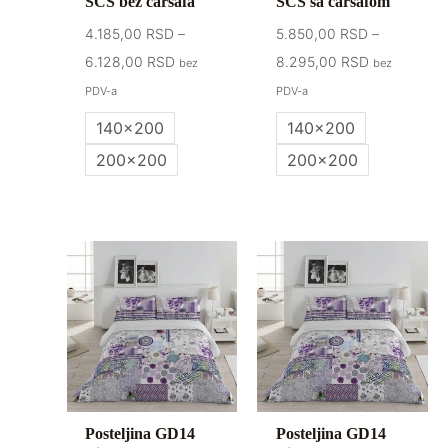
SCS bez čaršafa
SCS sa čaršafom
4.185,00
RSD
–
5.850,00
RSD
–
6.128,00
RSD
8.295,00
RSD
bez
bez
PDV-a
PDV-a
140x200
140x200
200x200
200x200
Posteljina GD14
Posteljina GD14