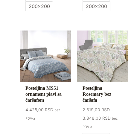
200x200
200x200
Raspon
cena:
od
2.619,00 R
do
3.848,00 R
Posteljina MS51
Posteljina
ornament plavi sa
Rosemary bez
čaršafom
čaršafa
4.425,00
RSD
2.619,00
RSD
–
bez
3.848,00
RSD
PDV-a
bez
PDV-a