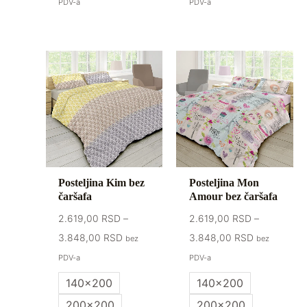
PDV-a
PDV-a
Raspon
Raspon
cena:
cena:
od
od
2.619,00 RSD
2.619,00 R
do
do
3.848,00 RSD
3.848,00 R
Posteljina Kim bez
Posteljina Mon
čaršafa
Amour bez čaršafa
2.619,00
RSD
–
2.619,00
RSD
–
3.848,00
RSD
3.848,00
RSD
bez
bez
PDV-a
PDV-a
140x200
140x200
200x200
200x200