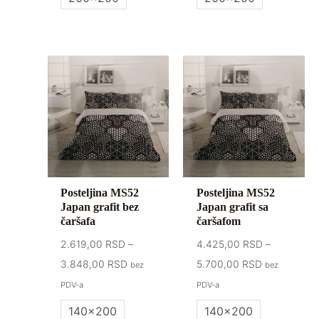
Raspon
Raspon
cena:
cena:
od
od
2.619,00 RSD
4.425,00 R
do
do
3.848,00 RSD
5.700,00 R
Posteljina MS52
Posteljina MS52
Japan grafit bez
Japan grafit sa
čaršafa
čaršafom
2.619,00
RSD
–
4.425,00
RSD
–
3.848,00
RSD
5.700,00
RSD
bez
bez
PDV-a
PDV-a
140x200
140x200