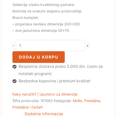
Selekcija visoko kvalitetnog pamuka.
Kontrola na svakom stepenu proizvodnje.
Bracni komplet:
– jorganska navlaka dimenzija 200×200
– dve jastučnice dimenzija 50×70
-
+
DODAJ U KORPU
Besplatna dostava preko 5.000 din. (osim za
hotelski program)
Bezbedna kupovina i premium kvalitet
Kako naručiti?
|
Uputstvo za dimenzije
Šifra proizvoda:
101062
Kategorije:
Mollis
,
Posteljina
,
Posteljina i čaršafi
Dodatne informacije