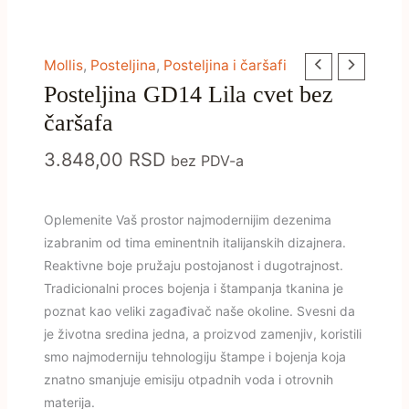
Posteljina
Mollis
,
Posteljina
,
Posteljina i čaršafi
Posteljina GD14 Lila cvet bez
GD14
Lila
čaršafa
cvet
3.848,00
RSD
bez PDV-a
bez
čaršafa
količina
Oplemenite Vaš prostor najmodernijim dezenima
izabranim od tima eminentnih italijanskih dizajnera.
Reaktivne boje pružaju postojanost i dugotrajnost.
Tradicionalni proces bojenja i štampanja tkanina je
poznat kao veliki zagađivač naše okoline. Svesni da
je životna sredina jedna, a proizvod zamenjiv, koristili
smo najmoderniju tehnologiju štampe i bojenja koja
znatno smanjuje emisiju otpadnih voda i otrovnih
materija.