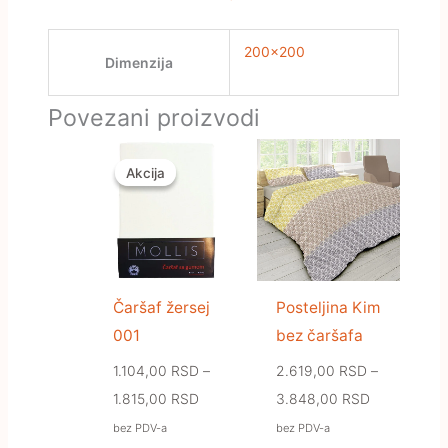
200×200
Dimenzija
Povezani proizvodi
Raspon
Raspon
cena:
cena:
Akcija
Akcija
od
od
1.104,00 RSD
2.619,00 R
do
do
1.815,00 RSD
3.848,00 R
Čaršaf žersej
Posteljina Kim
001
bez čaršafa
1.104,00
RSD
–
2.619,00
RSD
–
1.815,00
RSD
3.848,00
RSD
bez PDV-a
bez PDV-a