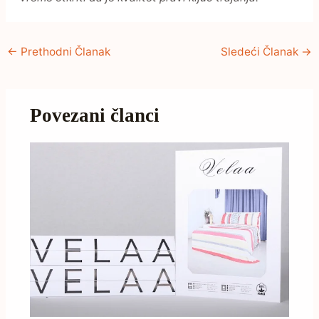
←
Prethodni Članak
Sledeći Članak
→
Povezani članci