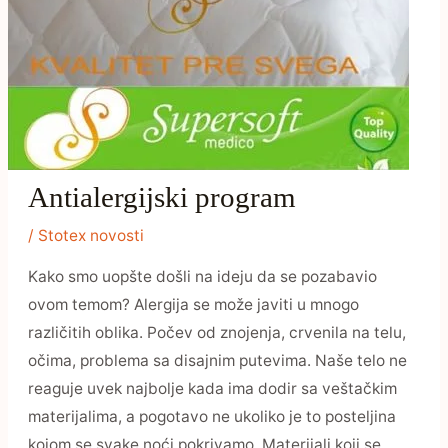
Antialergijski program
/
Stotex novosti
Kako smo uopšte došli na ideju da se pozabavio
ovom temom? Alergija se može javiti u mnogo
različitih oblika. Počev od znojenja, crvenila na telu,
očima, problema sa disajnim putevima. Naše telo ne
reaguje uvek najbolje kada ima dodir sa veštačkim
materijalima, a pogotavo ne ukoliko je to posteljina
kojom se svake noći pokrivamo. Materijali koji se