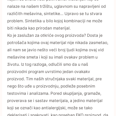
nalaze na našem tržištu, uglavnom su napravljeni od
različith mešavina, sintetike… Upravo se tu stvara
problem. Sintetika u bilo kojoj kombinaciji ne može
biti nikada kao prirodan materijal.
Ko je zaslužan za otkriće ovog proizvoda? Dosta je
potrošača kojima ovaj materijal nije nikada zasmetao,
ali nam se javio nešto veći broj ljudi kojima ovaj vid
mešavine smeta i koji su imali ovakav problem u
životu. Iz tog razloga, odlučili smo da u naš
proizvodni program uvrstimo jedan ovakakv
proizvod. Tim naših stručnjaka svaki materijal, pre
nego što uđe u proizvodnju, podleže posebnim
testovima i analizama. Pored skupljanja, gramaže,
proverava se i sastav materijala, a jedino materijal
koji se označi kao antialergijski, može se tako
deklarisati i spakovati, kao poseban EKO proizvod, da