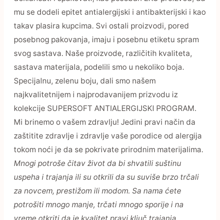
mu se dodeli epitet antialergijski i antibakterijski i kao
takav plasira kupcima. Svi ostali proizvodi, pored
posebnog pakovanja, imaju i posebnu etiketu spram
svog sastava. Naše proizvode, različitih kvaliteta,
sastava materijala, podelili smo u nekoliko boja.
Specijalnu, zelenu boju, dali smo našem
najkvalitetnijem i najprodavanijem prizvodu iz
kolekcije SUPERSOFT ANTIALERGIJSKI PROGRAM.
Mi brinemo o vašem zdravlju! Jedini pravi način da
zaštitite zdravlje i zdravlje vaše porodice od alergija
tokom noći je da se pokrivate prirodnim materijalima.
Mnogi potroše čitav život da bi shvatili suštinu
uspeha i trajanja ili su otkrili da su suviše brzo trčali
za novcem, prestižom ili modom. Sa nama ćete
potrošiti mnogo manje, trčati mnogo sporije i na
vreme otkriti da je kvalitet pravi ključ trajanja.