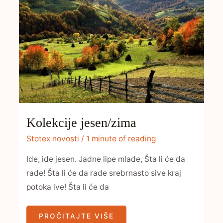
Kolekcije jesen/zima
Stotex novosti
/
1 minute of reading
Ide, ide jesen. Jadne lipe mlade, Šta li će da
rade! Šta li će da rade srebrnasto sive kraj
potoka ive! Šta li će da
PROČITAJTE VIŠE