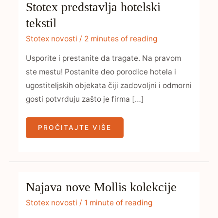
Stotex predstavlja hotelski
tekstil
Stotex novosti
/
2 minutes of reading
Usporite i prestanite da tragate. Na pravom
ste mestu! Postanite deo porodice hotela i
ugostiteljskih objekata čiji zadovoljni i odmorni
gosti potvrđuju zašto je firma […]
PROČITAJTE VIŠE
NAJAVA
Najava nove Mollis kolekcije
NOVE
MOLLIS
KOLEKCIJE
Stotex novosti
/
1 minute of reading