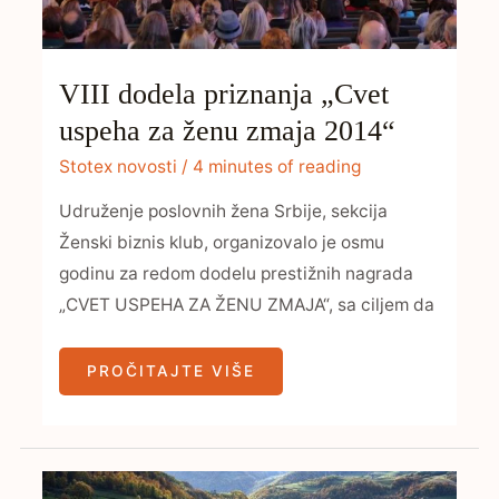
VIII dodela priznanja „Cvet
uspeha za ženu zmaja 2014“
Stotex novosti
/
4 minutes of reading
Udruženje poslovnih žena Srbije, sekcija
Ženski biznis klub, organizovalo je osmu
godinu za redom dodelu prestižnih nagrada
„CVET USPEHA ZA ŽENU ZMAJA“, sa ciljem da
PROČITAJTE VIŠE
KOLEKCIJE
JESEN/ZIMA