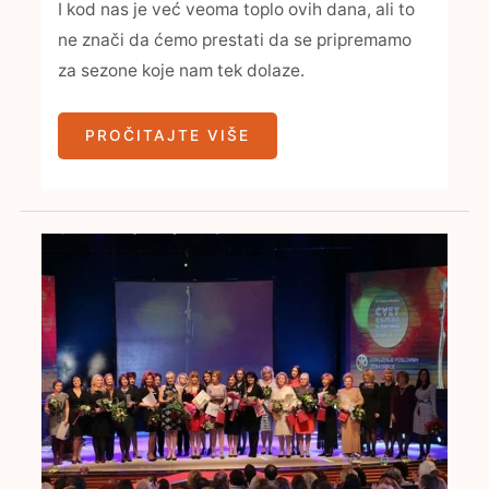
I kod nas je već veoma toplo ovih dana, ali to
ne znači da ćemo prestati da se pripremamo
za sezone koje nam tek dolaze.
PROČITAJTE VIŠE
VIII
DODELA
PRIZNANJA
„CVET
USPEHA
ZA
ŽENU
ZMAJA
2014“