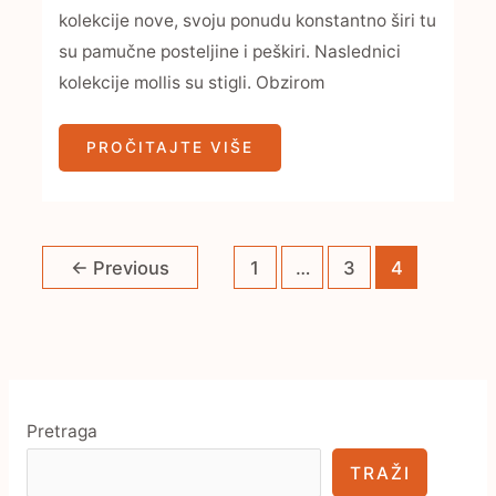
kolekcije nove, svoju ponudu konstantno širi tu
su pamučne posteljine i peškiri. Naslednici
kolekcije mollis su stigli. Obzirom
PROČITAJTE VIŠE
←
Previous
1
…
3
4
Pretraga
TRAŽI