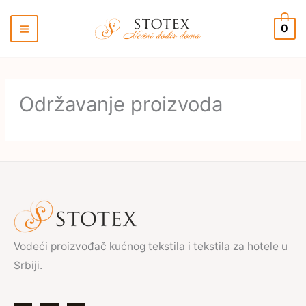
Pređi
na
0
sadržaj
Održavanje proizvoda
Vodeći proizvođač kućnog tekstila i tekstila za hotele u
Srbiji.