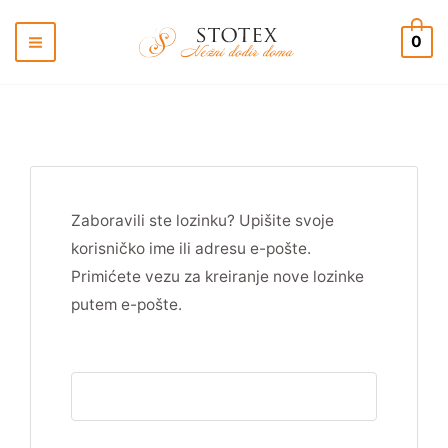
Pređi
na
0
sadržaj
Zaboravili ste lozinku? Upišite svoje
korisničko ime ili adresu e-pošte.
Primićete vezu za kreiranje nove lozinke
putem e-pošte.