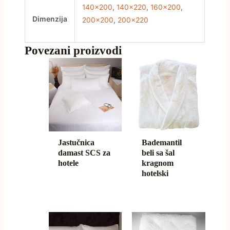
140×200
,
140×220
,
160×200
,
Dimenzija
200×200
,
200×220
Povezani proizvodi
Jastučnica
Bademantil
damast SCS za
beli sa šal
hotele
kragnom
hotelski