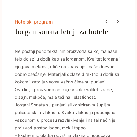
Hotelski program
Jorgan sonata letnji za hotele
Ne postoji puno tekstilnih proizvoda sa kojima naše
telo dolazi u dodir kao sa jorganom. Kvalitet jorgana i
njegova mekoća, utiče na spavanje i naše dnevno
dobro osećanje. Materijali dolaze direktno u dodir sa
kožom i zato je veoma važno čime su punjeni.
Ovu liniju proizvoda odlikuje visok kvalitet izrade,
dizajn, mekoća, mala težina i elastičnost.
Jorgani Sonata su punjeni silikoniziranim šupljim
poliesterskim vlaknom. Svako vlakno je popunjeno
vazduhom u procesu razvlakivanja i na taj način je
proizvod postao lagan, mek i topao.
– Ekstremno glatka površina vlakna omogućava