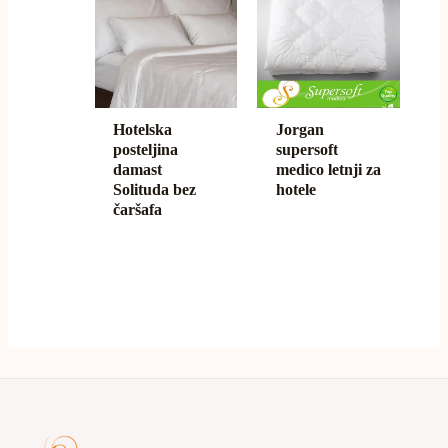
Hotelska
Jorgan
posteljina
supersoft
damast
medico letnji za
Solituda bez
hotele
čaršafa