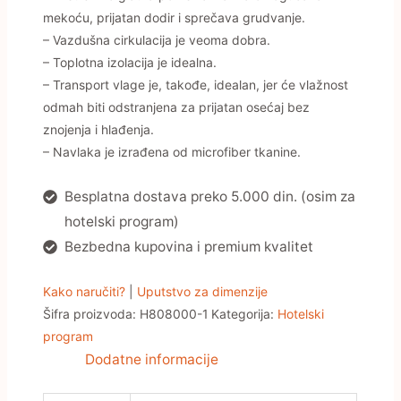
mekoću, prijatan dodir i sprečava grudvanje.
– Vazdušna cirkulacija je veoma dobra.
– Toplotna izolacija je idealna.
– Transport vlage je, takođe, idealan, jer će vlažnost
odmah biti odstranjena za prijatan osećaj bez
znojenja i hlađenja.
– Navlaka je izrađena od microfiber tkanine.
Besplatna dostava preko 5.000 din. (osim za
hotelski program)
Bezbedna kupovina i premium kvalitet
Kako naručiti?
|
Uputstvo za dimenzije
Šifra proizvoda:
H808000-1
Kategorija:
Hotelski
program
Dodatne informacije