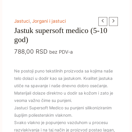
Jastuk
Jastuci
,
Jorgani i jastuci
Jastuk supersoft medico (5-10
supersoft
medico
god)
(5-
788,00
RSD
bez PDV-a
10
god)
količina
Ne postoji puno tekstilnih proizvoda sa kojima naše
telo dolazi u dodir kao sa jastukom. Kvalitet jastuka
utiče na spavanje i naše dnevno dobro osećanje.
Materijali dolaze direktno u dodir sa kožom i zato je
veoma važno čime su punjeni.
Jastuci Supersoft Medico su punjeni silikoniziranim
šupljim poliesterskim vlaknom.
Svako vlakno je popunjeno vazduhom u procesu
razvlakivanja i na taj način je proizvod postao lagan,