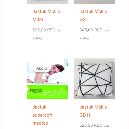
Jastuk Mollis
Jastuk Mollis
MIMI
GS1
525,00
RSD
345,00
RSD
bez
bez
PDV-a
PDV-a
Raspon
cena:
Akcija
Akcija
od
578,00 RSD
do
1.557,00 RSD
Jastuk
Jastuk Mollis
supersoft
GD11
medico
525,00
RSD
bez