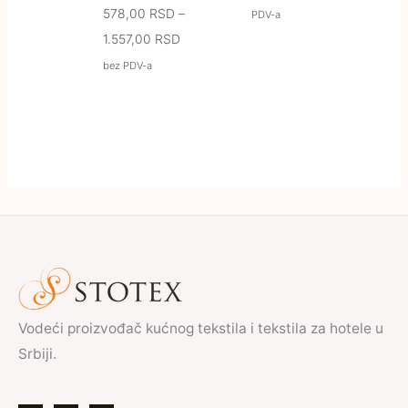
578,00
RSD
–
PDV-a
1.557,00
RSD
bez PDV-a
Vodeći proizvođač kućnog tekstila i tekstila za hotele u
Srbiji.