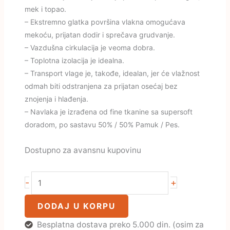
mek i topao.
– Ekstremno glatka površina vlakna omogućava
mekoću, prijatan dodir i sprečava grudvanje.
– Vazdušna cirkulacija je veoma dobra.
– Toplotna izolacija je idealna.
– Transport vlage je, takođe, idealan, jer će vlažnost
odmah biti odstranjena za prijatan osećaj bez
znojenja i hlađenja.
– Navlaka je izrađena od fine tkanine sa supersoft
doradom, po sastavu 50% / 50% Pamuk / Pes.
Dostupno za avansnu kupovinu
-
+
DODAJ U KORPU
Besplatna dostava preko 5.000 din. (osim za