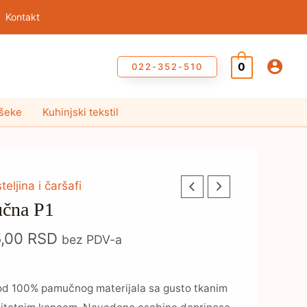
Kontakt
0
022-352-510
ušeke
Kuhinjski tekstil
teljina i čaršafi
Raspon
učna P1
cena:
5,00
RSD
bez PDV-a
od
510,00 RSD
od 100% pamučnog materijala sa gusto tkanim
do