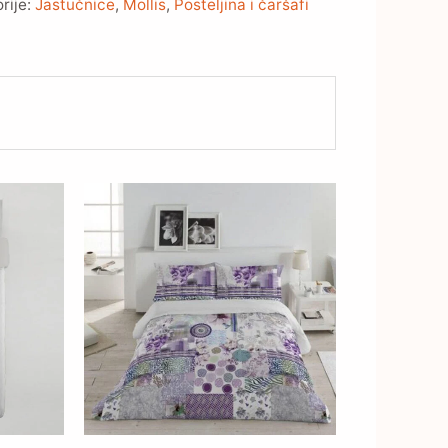
rije:
Jastučnice
,
Mollis
,
Posteljina i čaršafi