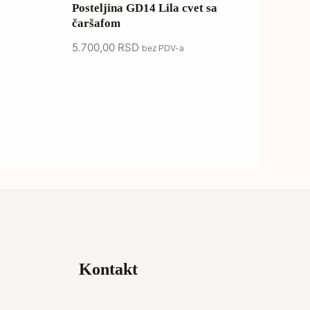
Posteljina GD14 Lila cvet sa
čaršafom
5.700,00
RSD
bez PDV-a
Kontakt