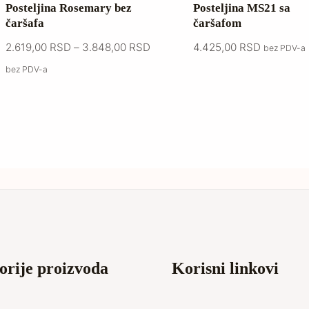
Posteljina Rosemary bez
Posteljina MS21 sa
čaršafa
čaršafom
2.619,00
RSD
–
3.848,00
RSD
4.425,00
RSD
bez PDV-a
bez PDV-a
orije proizvoda
Korisni linkovi