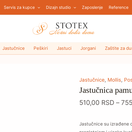
Servis za kupce
Dizajn studio
Zaposlenje
Reference
Jastučnice
Peškiri
Jastuci
Jorgani
Zaštite za d
Jastučnica
Jastučnice
,
Mollis
,
Pos
Jastučnica pam
pamučna
P1
510,00
RSD
–
75
količina
Jastučnice su izrađene 