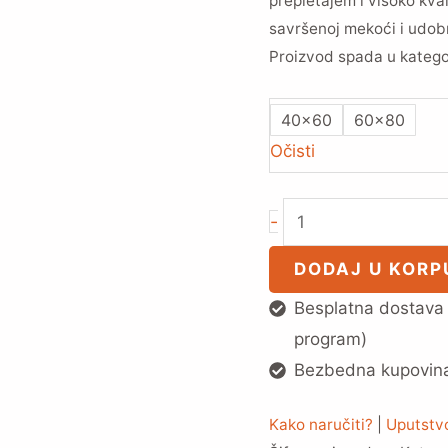
prepletajem i visoko kv
savršenoj mekoći i udob
Proizvod spada u kategor
40x60
60x80
Očisti
-
DODAJ U KORP
Besplatna dostava 
program)
Bezbedna kupovina 
Kako naručiti?
|
Uputstvo