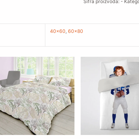
Šifra proizvoda:
-
Katego
40×60
,
60×80
Raspon
cena:
od
2.619,00 RSD
do
3.848,00 RSD