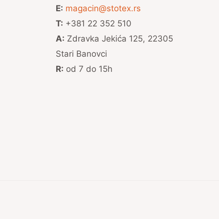
E:
magacin@stotex.rs
T:
+381 22 352 510
A:
Zdravka Jekića 125, 22305
Stari Banovci
R:
od 7 do 15h