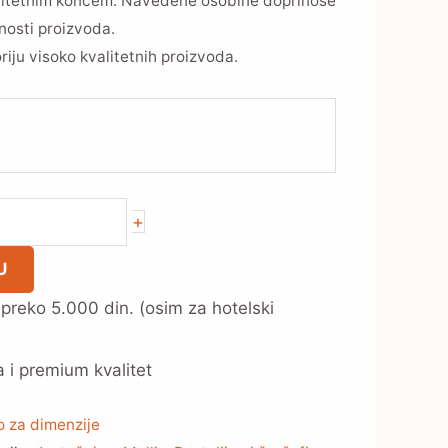
alitetnim koncem. Navedene osobine doprinose
nosti proizvoda.
755,00 RSD
iju visoko kvalitetnih proizvoda.
+
U
preko 5.000 din. (osim za hotelski
i premium kvalitet
 za dimenzije