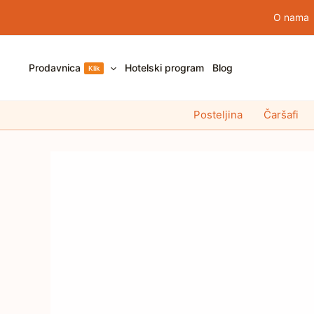
Pređi
O nama
na
sadržaj
Prodavnica
Hotelski program
Blog
Klik
Posteljina
Čaršafi