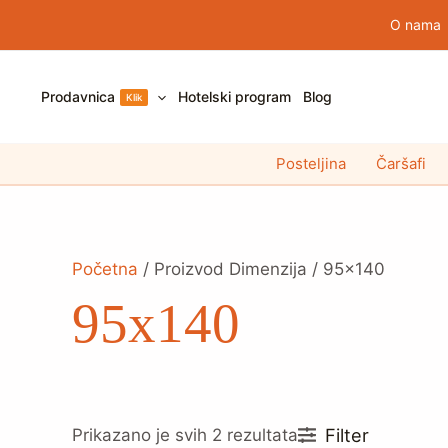
Pređi
O nama
na
sadržaj
Prodavnica
Hotelski program
Blog
Klik
Posteljina
Čaršafi
Početna
/ Proizvod Dimenzija / 95x140
95x140
Filter
Prikazano je svih 2 rezultata