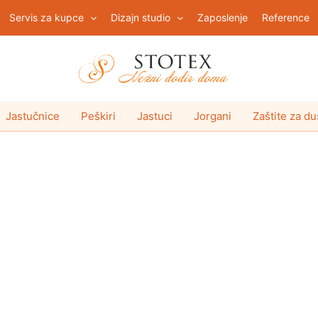
Servis za kupce
Dizajn studio
Zaposlenje
Reference
Jastučnice
Peškiri
Jastuci
Jorgani
Zaštite za d