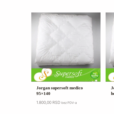
Jorgan supersoft medico
J
95×140
h
1.800,00
RSD
bez PDV-a