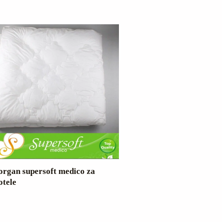
organ supersoft medico za
otele