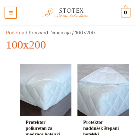
Pređi
na
0
sadržaj
Početna
/ Proizvod Dimenzija / 100x200
100x200
Protektor
Protektor-
poliuretan za
naddušek štepani
madrace hotelski
hotelski