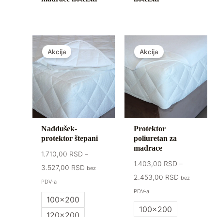
Raspon
Raspon
cena:
cena:
Akcija
Akcija
od
od
1.710,00 RSD
1.403,00 R
do
do
3.527,00 RSD
2.453,00 R
Naddušek-
Protektor
protektor štepani
poliuretan za
madrace
1.710,00
RSD
–
1.403,00
RSD
–
3.527,00
RSD
bez
2.453,00
RSD
bez
PDV-a
PDV-a
100x200
100x200
120x200